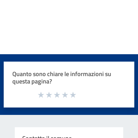
Quanto sono chiare le informazioni su
questa pagina?
Valuta da 1 a 5 stelle la pagina
Valuta 1 stelle su 5
Valuta 2 stelle su 5
Valuta 3 stelle su 5
Valuta 4 stelle su 5
Valuta 5 stelle su 5