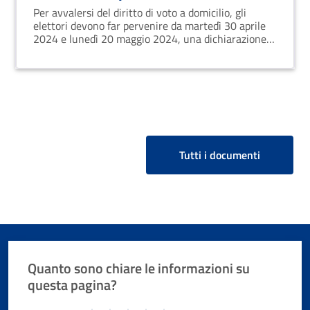
del 08 e 09 giugno 2024
Per avvalersi del diritto di voto a domicilio, gli
elettori devono far pervenire da martedì 30 aprile
2024 e lunedì 20 maggio 2024, una dichiarazione
in carta libera attestante la propria volontà di
esprimere il voto presso l'abitazione
Tutti i documenti
Quanto sono chiare le informazioni su
questa pagina?