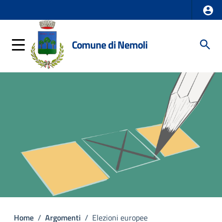
Comune di Nemoli
Home
/
Argomenti
/
Elezioni europee