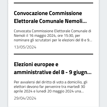
Convocazione Commissione
Elettorale Comunale Nemoli
2024
Convocata Commissione Elettorale Comunale di
Nemoli il 16 maggio 2024, ore 15:30, per
nominare gli scrutatori per le elezioni del 8 e 9
giugno 2024. Decreto Presidente Repubblica del
13/05/2024
10 aprile 2024.
Elezioni europee e
amministrative del 8 - 9 giugno
2024: esercizio del voto a
Per avvalersi del diritto di voto a domicilio, gli
domicilio per elettori affetti da
elettori devono far pervenire tra martedì 30
aprile 2024 e lunedì 20 maggio 2024 una
infermità che ne rendano
dichiarazione in carta libera attestante la propria
29/04/2024
volontà di esprimere il voto presso l'abitazione
impossibile l'allontanamento