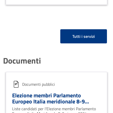
comportino la perdita dell'elettorato attivo in tale
Stato.
Tutti i servizi
Documenti
Documenti pubblici
Elezione membri Parlamento
Europeo Italia meridionale 8-9
giugno 2024
Liste candidati per l'Elezione membri Parlamento