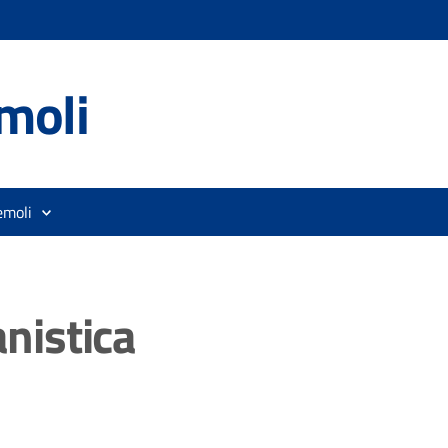
moli
emoli
anistica