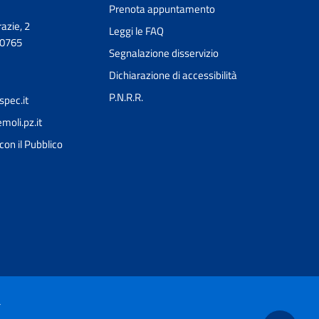
Prenota appuntamento
azie, 2
Leggi le FAQ
30765
Segnalazione disservizio
Dichiarazione di accessibilità
P.N.R.R.
pec.it
oli.pz.it
Ciao 👋
con il Pubblico
Come posso esserti utile?
smart_toy
à