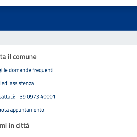
Valuta 1 stelle su 5
Valuta 2 stelle su 5
Valuta 3 stelle su 5
Valuta 4 stelle su 5
Valuta 5 stelle su 5
ta il comune
i le domande frequenti
iedi assistenza
tattaci: +39 0973 40001
nota appuntamento
mi in città