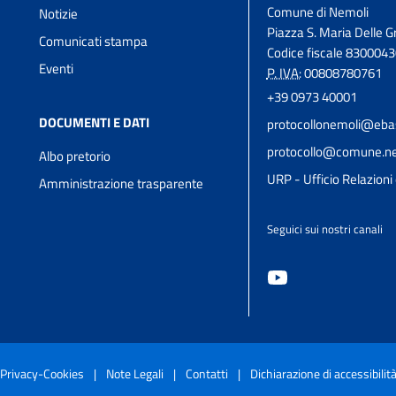
Comune di Nemoli
Notizie
Piazza S. Maria Delle Gr
Comunicati stampa
Codice fiscale 830004
Eventi
P. IVA:
00808780761
+39 0973 40001
DOCUMENTI E DATI
protocollonemoli@ebas
protocollo@comune.nem
Albo pretorio
URP - Ufficio Relazioni 
Amministrazione trasparente
Seguici sui nostri canali
Privacy-Cookies
|
Note Legali
|
Contatti
|
Dichiarazione di accessibilit