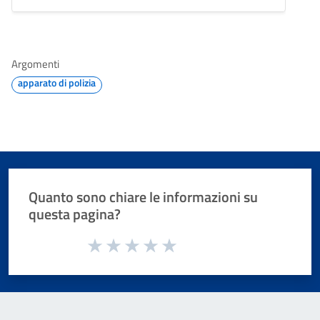
Argomenti
apparato di polizia
Quanto sono chiare le informazioni su
questa pagina?
Valuta da 1 a 5 stelle la pagina
Valuta 1 stelle su 5
Valuta 2 stelle su 5
Valuta 3 stelle su 5
Valuta 4 stelle su 5
Valuta 5 stelle su 5